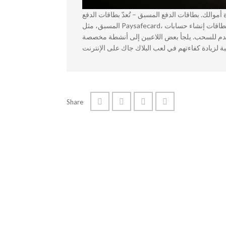
 أموالك. بطاقات الدفع المسبق – تُعدّ بطاقات الدفع
المسبق، مثل Paysafecard، من الطرق الموثوقة لكسب المال في الكازينوهات الإلكترونية. تتيح لك هذه البطاقات إنشاء حسابات
ُستخدم للسحب. يلجأ بعض اللاعبين إلى أنشطة مخصصة
Share