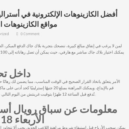
مواقع الكازينوهات ال
rized
0 Comment
داخل تح
الأمر يتعلق باتخاذ القرار الصحيح في الوقت المناسب، مما يضمن لك رهانًا حق.
خمسين دورة مجانية في لعبة Larger Bass Splash، تُدفع قبل الساعة 12 ظهرًا بتوقيت غرينتش من اليوم التالي.
ITV Racing – الأربعاء 18 يونيو
يمكن سحب الأرباح قبل استيفاء شروط مراهنة اللاعب الجديد. يجب ألا تتجاوز ال