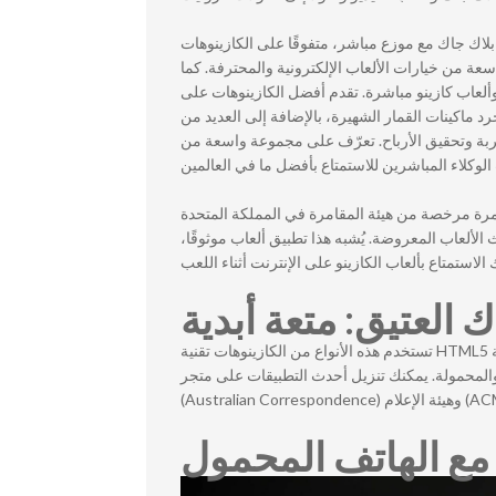
بلاك جاك مع موزع مباشر، متفوقًا على الكازينوهات
اسعة من خيارات الألعاب الإلكترونية والمحترفة. كما
وألعاب كازينو مباشرة. تقدم أفضل الكازينوهات على
 ماكينات القمار الشهيرة، بالإضافة إلى العديد من
جربة وتحقيق الأرباح. تعرّف على مجموعة واسعة من
لكترونية المخصصة للمقامرة مرخصة من هيئة المقامرة في المملكة المتحدة
الألعاب المعروضة. يُشبه هذا تطبيق ألعاب موثوقًا
 العتيق: متعة أبدية
تستخدم هذه الأنواع من الكازينوهات تقنية HTML5 المتطورة لضمان تجربة لعب يومية على كلٍّ من أجهزة الكمبيوتر المكتبية
والمحمولة. يمكنك تنزيل أحدث التطبيقات على متجر Apple أو متجر Bing، ب نظام التشغيل. تدعم هيئة الاتصالات الأسترالية
 مع الهاتف المحمول