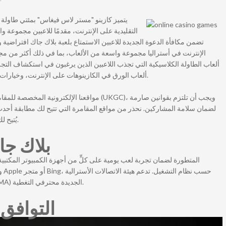
يتميز كازينو "مستر لاس فيغاس" بمئتي طاولة 
التقليدية على الإنترنت، مقدمًا للاعبين مجموعة و
تضمن مكافأة الدعوة الجديدة للاعبين الاستمتاع بلعبة بلاك جاك افتراضية 
الإنترنت في أستراليا مجموعة واسعة من الألعاب، بما في ذلك أكثر من مجرد
ألعاب الطاولة الكلاسيكية التي تجذب اللاعبين الذين يرغبون في استكشاف الت
ألعاب الورق في الكازينوهات على الإنترنت، وخيارات الوكلاء المباشرين للاستمتاع بأفضل ما في العالمين.
مواقعنا الإ (UKGC)، ويجب أن تلتزم بقوانين صارمة
لضمان سلامة المشاركين. نحذر من مواقع المقامرة التي تتيح لك مطابقة أحدث ،
يُتيح لك الاستمتاع بألعاب الكازينو على الإنترنت أثناء اللعب.
بلاك جاك
حس
(Australian Correspondence) وهيئة الإعلام (ACMA) الجديدة محترفي التغطية.
التوافق