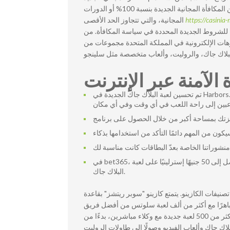
(بدون إيداع) أو الدورات المجانية 100 جنيه إسترليني. تُعتبر الأرباح المكتسبة من المكافأة المجانية الجديدة بنسبة 100% أو الدورات
المجانية، والتي تتجاوز الحد الأقصى
https://casinia
يني فقط من اللاعب وفقًا للشروط الجديدة المحددة في سياسة المكافأة. من
وهات الإلكترونية في المملكة المتحدة مجموعات من
الآمنة عبر الإنترنت
تم تحسين لعبة البلاك جاك الجديدة في Harbors.lv لتوفير تجربة لعب سلسة للهواتف المحمولة والأجهزة اللوحية، مما يضمن
في bet365، يمكن لعشاق لعبة البلاك جاك أيضًا الاستمتاع بخصم نقدي ممتاز بنسبة 10% يصل إلى 50 جنيهًا إسترلينيًا على لعبة
البلاك جاك.
يفات الكازينو. يتمتع كازينو "سوبر ريتشز" بقاعدة
ا باهرًا مع أكثر من ألف لعبة سلوتس من أفضل فريق
تطبيقات الكازينو. وفي الوقت نفسه، يُقدم "سوبر ريتشز" لملفاته الشخصية أكثر من 500 لعبة جديدة مع وكلاء مباشرين، بدءًا من