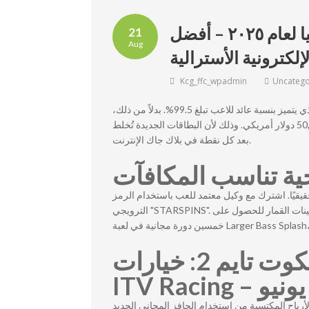
أفضل الكازينوهات الإلكترونية في أستراليا لعام ٢٠٢٥ – أفضل
21
Aug
إلكترونية الأسترالية
Kcg_ffc_wpadmin
Uncatego
لمن لا يرغب في إنفاق مبالغ كبيرة، ننصحك بتجربة بلاك جاك الدفع المبكر، الذي يتميز بنسبة عائد للاعب تبلغ 99.5%. بدلاً من ذلك،
يمكنك اختيار بلاك جاك مباشر مع هارفي، حيث يمكن أن تصل رهاناته إلى 50,100 دولار أمريكي. وذلك لأن البطاقات الجديدة تُخلط
بعد كل نقطة في بلاك جاك الإنترنت.
ية تناسب المكافآت
يقيًا
اشترك مع وكيل معتمد للعب باستخدام الرمز
الترويجي "STARSPINS". قم بالإيداع، ويمكنك المراهنة بمبلغ 20 جنيهًا إسترلينيًا كحد أدنى على ماكينات القمار للحصول على
معلومات عن سباق رويال أسكوت تايم 2: خيارات
أرباح المكتسبة من استخدام الحافز المجاني الجديد