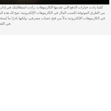
كلما زادت خيارات الدفع التي تقدمها الكازينوهات، زادت استقلاليتك في إدارة
في الكازينوهات الإلكترونية بدلاً من فتح حساب مصرفي، ولكنها نادرًا ما ت
في اللعبة لزيادة كفاءتهم في لعب البلاك جاك على الإنترنت.