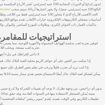
-me.com/
البالغ 100 جنيه إسترليني، صفرًا، ولا يجوز اعتبارها أرباحًا. سيتم سحب
الحد الأقصى للأرباح الذي لا يتجاوز 100 جنيه إسترل
أساسيات مشغلي الكازينوهات الإلكترونية خيارات الألعاب. تقدم مواقع الكازين
ماكينات القمار ذات الجوائز الكبرى، وطاولات الموزع المباشر، والبوكر، والبلاك جاك، والروليت، وألعاب متخصصة مثل سلينجو.
استراتيجيات للمقامرة 
تجربة لعب ممتعة، ويجلب اللاعبين إلى راحة اللعب في أي وقت وفي أي مكان.
لا داعي لإفراطك في ملء أجهزتك بمساحة أكبر من خلال الحصول على برنامج.
إذا تمكنت من العثور على أي حوافز كازينو محلية للعبة البلاك جاك، فسيكون من المهم دائمًا التأكد من استخدامها بذكاء.
إذا كنت تريد أن تجرب قليلاً وترغب في تعلم بعض الطرق، فإن جميع منشوراتنا الخاصة بعدّ البطاقات كانت مناسبة لك.
بدون أي تراخيص، من وجهة نظرك، لا توجد أي تقييمات للشركة ولا تُدرج ضمن تصن
متينة يُمكن للمشغل الاستفادة منها في السنوات القادمة. وقد حقق نجاحً
البلاك جاك وألعاب الفيديو وصولًا إلى طاولات الروليت.