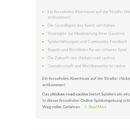
Ein fesselndes Abenteuer auf der Straße: chi
entkommen!
Die Grundlagen des Spiels verstehen
Strategien zur Maximierung Ihrer Gewinne
Spielerfahrungen und Community-Feedback
Regeln und Richtlinien für ein sicheres Spiel
Die Zukunft des chicken road casinos
Gemeinschaft und Wettbewerbe im casino
Ein fesselndes Abenteuer auf der Straße: chick
entkommen!
Das
chicken road casino
bietet Spielern ein ein
In dieser fesselnden Online-Spielumgebung schl
Weg voller Gefahren
Read More