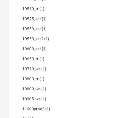
10510_tr (1)
10525_sat (1)
10550_sat (1)
10550_sat2 (1)
10600_sat (1)
10650_tr (1)
10710_wa (1)
10800_tr (1)
10800_wa (1)
10985_wa (1)
11000prod3 (1)