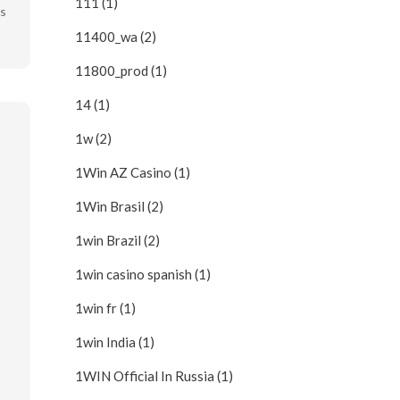
111 (1)
s
11400_wa (2)
11800_prod (1)
14 (1)
1w (2)
1Win AZ Casino (1)
1Win Brasil (2)
1win Brazil (2)
1win casino spanish (1)
1win fr (1)
1win India (1)
1WIN Official In Russia (1)