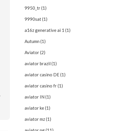
9950_tr (1)
9990sat (1)
a16z generative ai 1 (1)
Autumn (1)
Aviator (2)
aviator brazil (1)
aviator casino DE (1)
aviator casino fr (1)
.
aviator IN (1)
aviator ke (1)
aviator mz (1)
aviator ng (11)