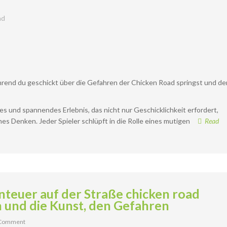
ad
hrend du geschickt über die Gefahren der Chicken Road springst und de
es und spannendes Erlebnis, das nicht nur Geschicklichkeit erfordert,
es Denken. Jeder Spieler schlüpft in die Rolle eines mutigen
Read
nteuer auf der Straße chicken road
 und die Kunst, den Gefahren
 Comment