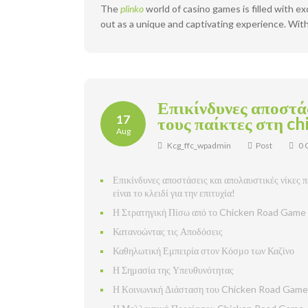
The
plinko
world of casino games is filled with e
out as a unique and captivating experience. With i
Επικίνδυνες αποστάσ
17
τους παίκτες στη ch
Aug
Kcg_ffc_wpadmin
Post
0
Επικίνδυνες αποστάσεις και απολαυστικές νίκες 
είναι το κλειδί για την επιτυχία!
Η Στρατηγική Πίσω από το Chicken Road Game
Κατανοώντας τις Αποδόσεις
Καθηλωτική Εμπειρία στον Κόσμο των Καζίνο
Η Σημασία της Υπευθυνότητας
Η Κοινωνική Διάσταση του Chicken Road Game