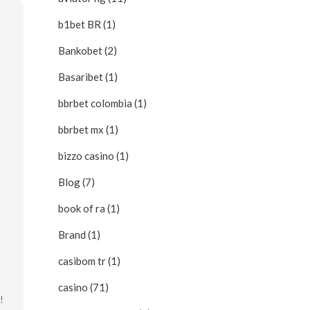
b1bet BR (1)
Bankobet (2)
Basaribet (1)
bbrbet colombia (1)
bbrbet mx (1)
bizzo casino (1)
Blog (7)
book of ra (1)
Brand (1)
casibom tr (1)
casino (71)
!