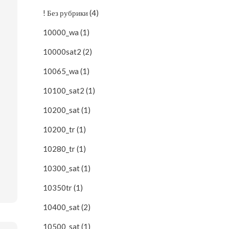
! Без рубрики (4)
10000_wa (1)
10000sat2 (2)
10065_wa (1)
10100_sat2 (1)
10200_sat (1)
10200_tr (1)
10280_tr (1)
10300_sat (1)
10350tr (1)
10400_sat (2)
10500_sat (1)