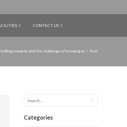
ACILITIES
CONTACT US
thrilling rewards and the challenge of knowing w
Post
Categories