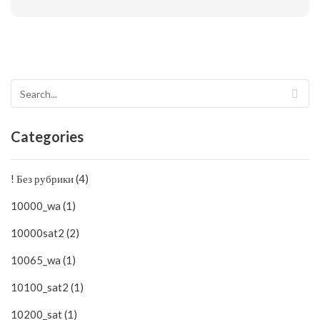
Categories
! Без рубрики (4)
10000_wa (1)
10000sat2 (2)
10065_wa (1)
10100_sat2 (1)
10200_sat (1)