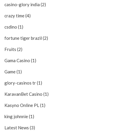
casino-glory india (2)
crazy time (4)
csdino (1)
fortune tiger brazil (2)
Fruits (2)
Gama Casino (1)
Game (1)
glory-casinos tr (1)
KaravanBet Casino (1)
Kasyno Online PL (1)
king johnnie (1)
Latest News (3)