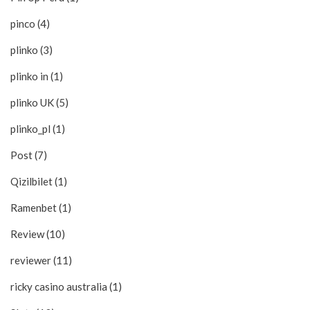
pinco (4)
plinko (3)
plinko in (1)
plinko UK (5)
plinko_pl (1)
Post (7)
Qizilbilet (1)
Ramenbet (1)
Review (10)
reviewer (11)
ricky casino australia (1)