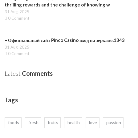
thrilling rewards and the challenge of knowing w
31 Aug, 2025
0 Comment
– Официальный сайт Pinco Casino вход на зеркало.1343
31 Aug, 2025
0 Comment
Latest
Comments
Tags
foods
fresh
fruits
health
love
passion