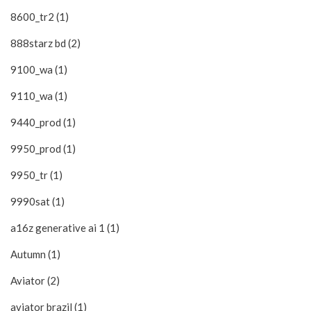
8600_tr2 (1)
888starz bd (2)
9100_wa (1)
9110_wa (1)
9440_prod (1)
9950_prod (1)
9950_tr (1)
9990sat (1)
a16z generative ai 1 (1)
Autumn (1)
Aviator (2)
aviator brazil (1)