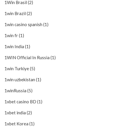
1Win Brasil (2)
1win Brazil (2)
1win casino spanish (1)
1win fr (1)
1win India (1)
1WIN Official In Russia (1)
1win Turkiye (5)
1win uzbekistan (1)
1winRussia (5)
1xbet casino BD (1)
1xbet india (2)
1xbet Korea (1)