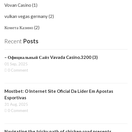
Vovan Casino (1)
vulkan vegas germany (2)
Комета Казино (2)
Recent
Posts
– Официальный Сайт Vavada Casino.3200 (3)
01 Sep, 2025
0 Comment
Mostbet: O Internet Site Oficial Da Líder Em Apostas
Esportivas
31 Aug, 2025
0 Comment
Navigating the tricky path of chicken road presents