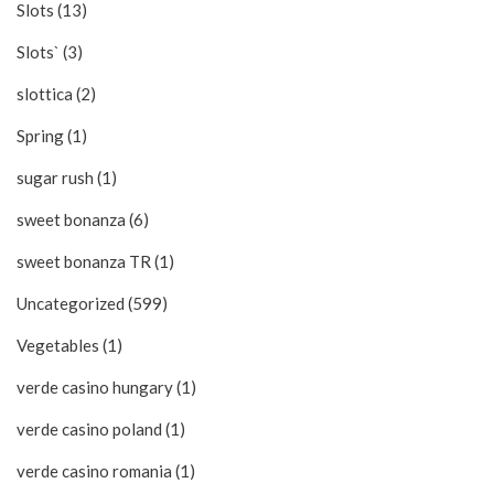
Slots (13)
Slots` (3)
slottica (2)
Spring (1)
sugar rush (1)
sweet bonanza (6)
sweet bonanza TR (1)
Uncategorized (599)
Vegetables (1)
verde casino hungary (1)
verde casino poland (1)
verde casino romania (1)