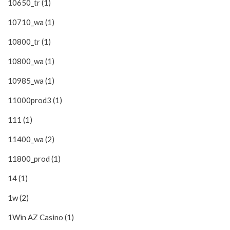
10650_tr (1)
10710_wa (1)
10800_tr (1)
10800_wa (1)
10985_wa (1)
11000prod3 (1)
111 (1)
11400_wa (2)
11800_prod (1)
14 (1)
1w (2)
1Win AZ Casino (1)