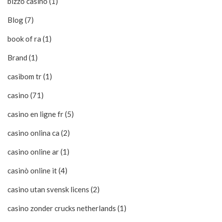
bizzo casino (1)
Blog (7)
book of ra (1)
Brand (1)
casibom tr (1)
casino (71)
casino en ligne fr (5)
casino onlina ca (2)
casino online ar (1)
casinò online it (4)
casino utan svensk licens (2)
casino zonder crucks netherlands (1)