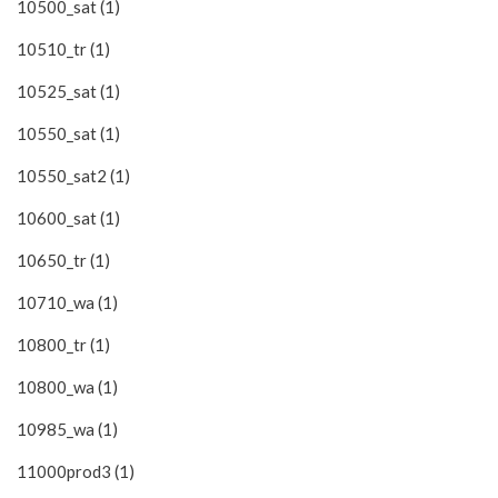
10500_sat (1)
10510_tr (1)
10525_sat (1)
10550_sat (1)
10550_sat2 (1)
10600_sat (1)
10650_tr (1)
10710_wa (1)
10800_tr (1)
10800_wa (1)
10985_wa (1)
11000prod3 (1)