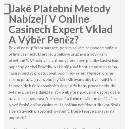
⃣ Jaké Platební Metody
Nabízejí V Online
Casinech Expert Vklad
A Výběr Peněz?
Pokud na ně přitom narazíte, potom ze vám to povede spíše v
online casinech, která jsou celkově pružnější a novinkám
otevřenější. Všechny hlavní body bonusové politiky kasina jsou
popsány v sekci Pravidla. Než hráč získá bonus z online kasina,
musí si pečlivě prostudovat podmínky výher. Nejlepší online
casino používají na webu digitální šifrování, aby bylo zajištěno,
že nedojde k úniku osobních údajů a že herní proces nebude
ovlivněn. Je také důležité, aby website nepoužíval osobní údaje
uživatele k neoprávněné reklamě a jiným nezákonným účelům.
Nové české online casino může hráčům nabídnout širokou škálu
alternativních platebních systémů, které teprve získávají na
popularitě.