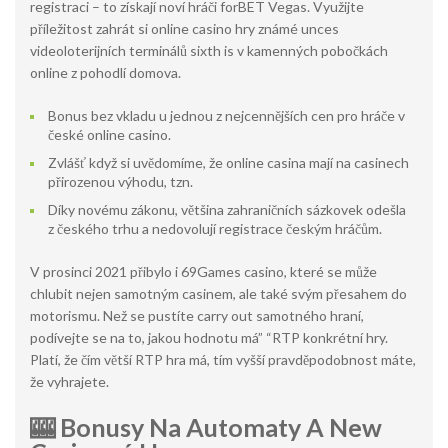
registraci – to získají noví hráči forBET Vegas. Využijte
příležitost zahrát si online casino hry známé unces
videoloterijních terminálů sixth is v kamenných pobočkách
online z pohodlí domova.
Bonus bez vkladu u jednou z nejcennějších cen pro hráče v
české online casino.
Zvlášť když si uvědomíme, že online casina mají na casinech
přirozenou výhodu, tzn.
Díky novému zákonu, většina zahraničních sázkovek odešla
z českého trhu a nedovolují registrace českým hráčům.
V prosinci 2021 přibylo i 69Games casino, které se může
chlubit nejen samotným casinem, ale také svým přesahem do
motorismu. Než se pustíte carry out samotného hraní,
podívejte se na to, jakou hodnotu má” “RTP konkrétní hry.
Platí, že čím větší RTP hra má, tím vyšší pravděpodobnost máte,
že vyhrajete.
🎰 Bonusy Na Automaty A New