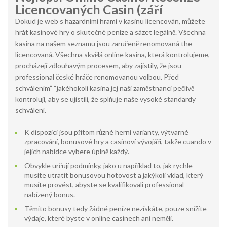
Licencovaných Casin (září
Dokud je web s hazardními hrami v kasinu licencován, můžete
hrát kasinové hry o skutečné peníze a sázet legálně. Všechna
kasina na našem seznamu jsou zaručeně renomovaná the
licencovaná. Všechna skvělá online kasina, která kontrolujeme,
procházejí zdlouhavým procesem, aby zajistily, že jsou
professional české hráče renomovanou volbou. Před
schválením” “jakéhokoli kasina jej naši zaměstnanci pečlivě
kontrolují, aby se ujistili, že splňuje naše vysoké standardy
schválení.
K dispozici jsou přitom různé herní varianty, výtvarné
zpracování, bonusové hry a casinoví vývojáři, takže cuando v
jejich nabídce vybere úplně každý.
Obvykle určují podmínky, jako u například to, jak rychle
musíte utratit bonusovou hotovost a jakýkoli vklad, který
musíte provést, abyste se kvalifikovali professional
nabízený bonus.
Těmito bonusy tedy žádné peníze nezískáte, pouze snížíte
výdaje, které byste v online casinech ani neměli.