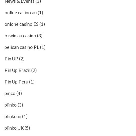
News & Events (3)
online casino au (1)
onlone casino ES (1)
ozwin au casino (3)
pelican casino PL (1)
Pin UP (2)
Pin Up Brazil (2)
Pin Up Peru (1)
pinco (4)
plinko (3)
plinko in (1)
plinko UK (5)