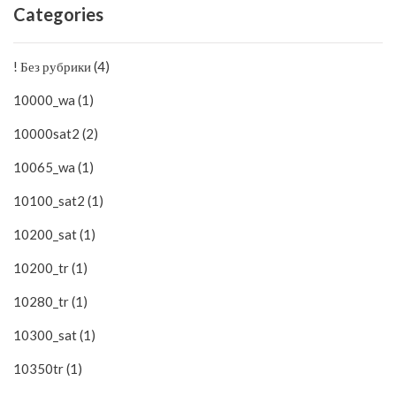
Categories
! Без рубрики (4)
10000_wa (1)
10000sat2 (2)
10065_wa (1)
10100_sat2 (1)
10200_sat (1)
10200_tr (1)
10280_tr (1)
10300_sat (1)
10350tr (1)