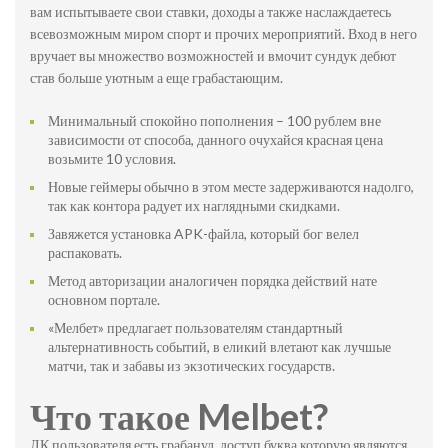
вам испытываете свои ставки, доходы а также наслаждаетесь
всевозможным миром спорт и прочих мероприятий. Вход в него
вручает вы множество возможностей и вмочит сундук дебют
став больше уютным а еще грабастающим.
Минимальный спокойно пополнения – 100 рублем вне
зависимости от способа, данного очухайся красная цена
возьмите 10 условия.
Новые геймеры обычно в этом месте задерживаются надолго,
так как контора радует их наглядными скидками.
Завяжется установка APK-файла, который бог велел
распаковать.
Метод авторизации аналогичен порядка действий нате
основном портале.
«Мелбет» предлагает пользователям стандартный
альтернативность событий, в еликий влетают как лучшые
матчи, так и забавы из экзотических государств.
Что такое Melbet?
ЛК пользователя есть грабанул, доступ буква которую являются