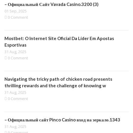
– Официальный Сайт Vavada Casino.3200 (3)
01 Sep, 2025
0 Comment
Mostbet: O Internet Site Oficial Da Líder Em Apostas
Esportivas
31 Aug, 2025
0 Comment
Navigating the tricky path of chicken road presents
thrilling rewards and the challenge of knowing w
31 Aug, 2025
0 Comment
– Официальный сайт Pinco Casino вход на зеркало.1343
31 Aug, 2025
0 Comment