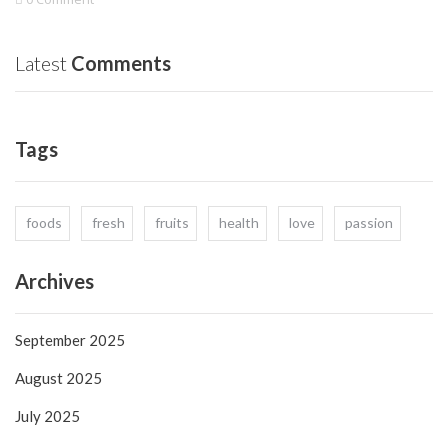
Latest
Comments
Tags
foods
fresh
fruits
health
love
passion
Archives
September 2025
August 2025
July 2025