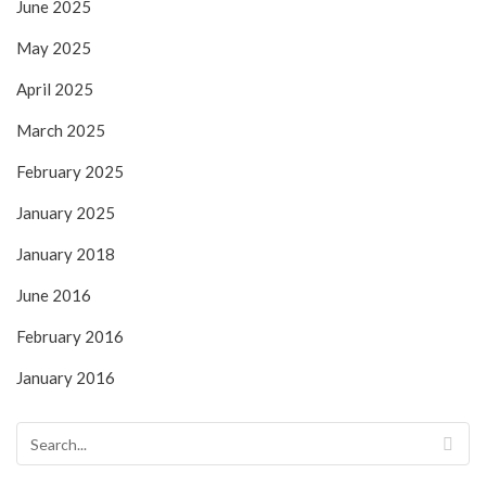
June 2025
May 2025
April 2025
March 2025
February 2025
January 2025
January 2018
June 2016
February 2016
January 2016