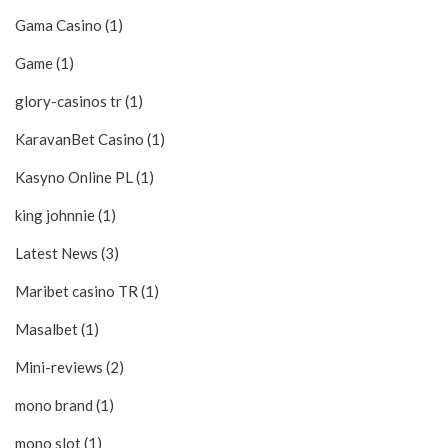
Gama Casino (1)
Game (1)
glory-casinos tr (1)
KaravanBet Casino (1)
Kasyno Online PL (1)
king johnnie (1)
Latest News (3)
Maribet casino TR (1)
Masalbet (1)
Mini-reviews (2)
mono brand (1)
mono slot (1)