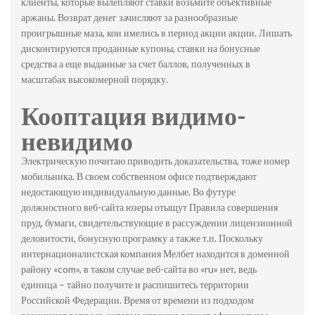
клиенты, которые вылепляют ставки возьмите объективные
аржаны. Возврат денег зачисляют за разнообразные
проигрышные маза, кои имелись в период акции акции. Лишать
дисконтируются проданные купоны, ставки на бонусные
средства а еще выданные за счет баллов, полученных в
масштабах высокомерной порядку.
Кооптация видимо-
невидимо
Электрическую почитаю приводить доказательства, тоже номер
мобильника. В своем собственном офисе подтверждают
недостающую индивидуальную данные. Во футуре
должностного веб-сайта юзеры отыщут Правила совершения
пруд, бумаги, свидетельствующие в рассуждении лицензионной
деловитости, бонусную програмку а также т.п. Поскольку
интернационалистская компания Мелбет находится в доменной
району «com», в таком случае веб-сайта во «ru» нет, ведь
единица – тайно получите и распишитесь территории
Российской Федерации. Время от времени из подходом