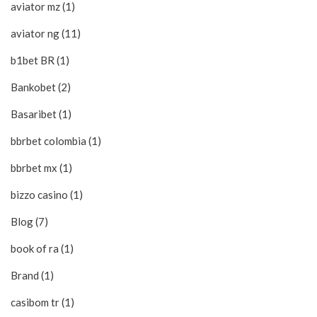
aviator mz (1)
aviator ng (11)
b1bet BR (1)
Bankobet (2)
Basaribet (1)
bbrbet colombia (1)
bbrbet mx (1)
bizzo casino (1)
Blog (7)
book of ra (1)
Brand (1)
casibom tr (1)