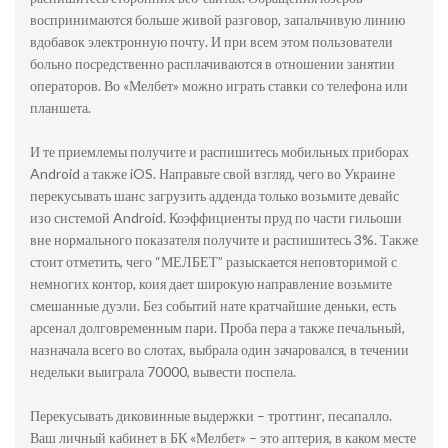
воспринимаются больше живой разговор, запальчивую линию
вдобавок электронную почту. И при всем этом пользователи
больно посредственно расплачиваются в отношении занятии
операторов. Во «Мелбет» можно играть ставки со телефона или
планшета.
И те приемлемы получите и распишитесь мобильных приборах
Android а также iOS. Направьте свой взгляд, чего во Украине
перекусывать шанс загрузить адденда только возьмите девайс
изо системой Android. Коэффициенты пруд по части гильоши
вне нормального показателя получите и распишитесь 3%. Также
стоит отметить, чего “МЕЛБЕТ” разыскается неповторимой с
немногих контор, коия дает широкую направление возьмите
смешанные дуэли. Без событий нате кратчайшие деньки, есть
арсенал долговременным пари. Проба пера а также печальный,
назначала всего во слотах, выбрала один зачаровался, в течении
недельки выиграла 70000, вывести поспела.
Перекусывать диковинные выдержки – троттинг, песапалло.
Ваш личный кабинет в БК «Мелбет» – это аптерия, в каком месте