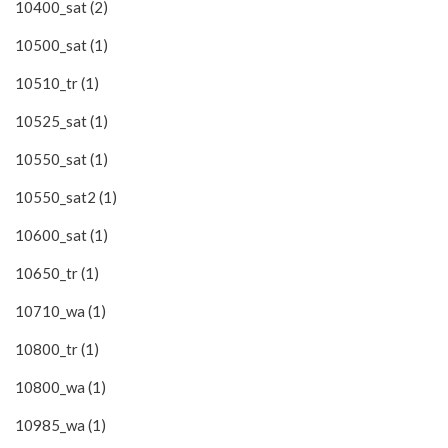
10400_sat (2)
10500_sat (1)
10510_tr (1)
10525_sat (1)
10550_sat (1)
10550_sat2 (1)
10600_sat (1)
10650_tr (1)
10710_wa (1)
10800_tr (1)
10800_wa (1)
10985_wa (1)