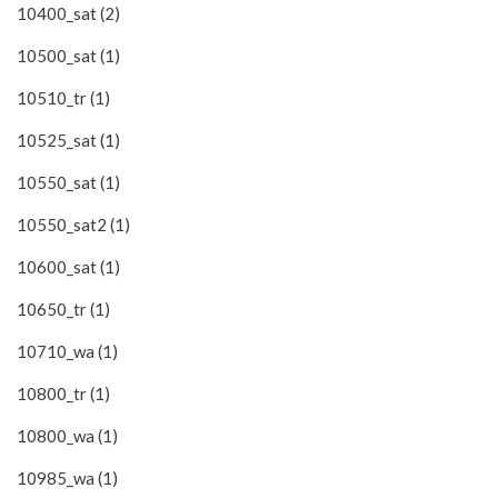
10400_sat (2)
10500_sat (1)
10510_tr (1)
10525_sat (1)
10550_sat (1)
10550_sat2 (1)
10600_sat (1)
10650_tr (1)
10710_wa (1)
10800_tr (1)
10800_wa (1)
10985_wa (1)