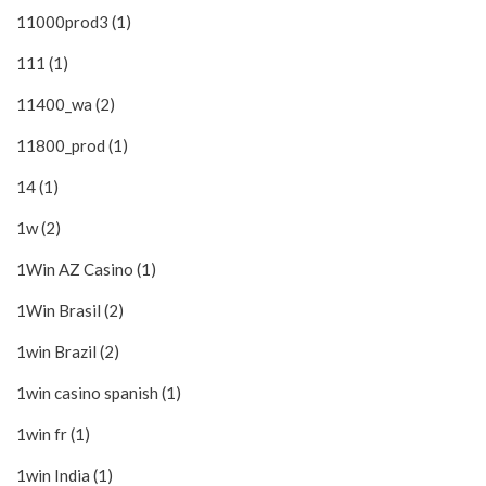
11000prod3 (1)
111 (1)
11400_wa (2)
11800_prod (1)
14 (1)
1w (2)
1Win AZ Casino (1)
1Win Brasil (2)
1win Brazil (2)
1win casino spanish (1)
1win fr (1)
1win India (1)