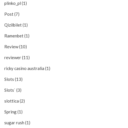
plinko_pl (1)
Post (7)
Qizilbilet (1)
Ramenbet (1)
Review (10)
reviewer (11)
ricky casino australia (1)
Slots (13)
Slots` (3)
slottica (2)
Spring (1)
sugar rush (1)