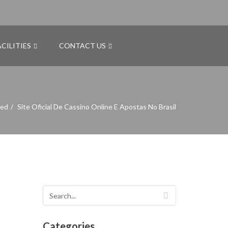
ACILITIES
CONTACT US
zed
Site Oficial De Cassino Online E Apostas No Brasil
Categories