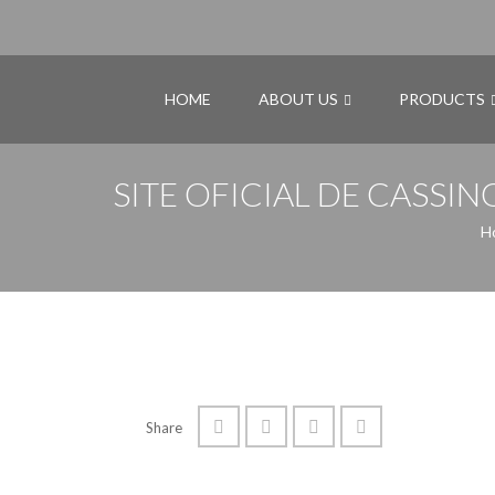
HOME
ABOUT US
PRODUCTS
SITE OFICIAL DE CASSIN
H
Share