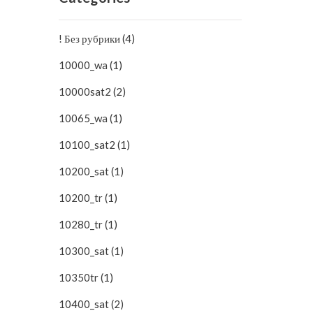
! Без рубрики (4)
10000_wa (1)
10000sat2 (2)
10065_wa (1)
10100_sat2 (1)
10200_sat (1)
10200_tr (1)
10280_tr (1)
10300_sat (1)
10350tr (1)
10400_sat (2)