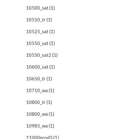
10500_sat (1)
10510_tr (1)
10525_sat (1)
10550_sat (1)
10550_sat2 (1)
10600_sat (1)
10650_tr (1)
10710_wa (1)
10800_tr (1)
10800_wa (1)
10985_wa (1)
11000prod3 (1)