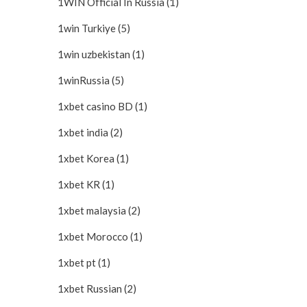
1WIN Official In Russia (1)
1win Turkiye (5)
1win uzbekistan (1)
1winRussia (5)
1xbet casino BD (1)
1xbet india (2)
1xbet Korea (1)
1xbet KR (1)
1xbet malaysia (2)
1xbet Morocco (1)
1xbet pt (1)
1xbet Russian (2)