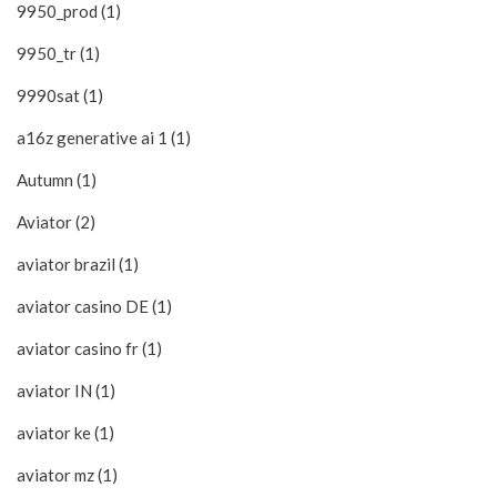
9950_prod (1)
9950_tr (1)
9990sat (1)
a16z generative ai 1 (1)
Autumn (1)
Aviator (2)
aviator brazil (1)
aviator casino DE (1)
aviator casino fr (1)
aviator IN (1)
aviator ke (1)
aviator mz (1)