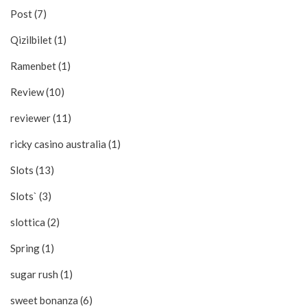
Post (7)
Qizilbilet (1)
Ramenbet (1)
Review (10)
reviewer (11)
ricky casino australia (1)
Slots (13)
Slots` (3)
slottica (2)
Spring (1)
sugar rush (1)
sweet bonanza (6)