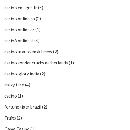
casino en ligne fr (5)
casino onlina ca (2)
casino online ar (1)
casinò online it (4)
casino utan svensk licens (2)
casino zonder crucks netherlands (1)
casino-glory india (2)
crazy time (4)
csdino (1)
fortune tiger brazil (2)
Fruits (2)
Gama Casino (1)