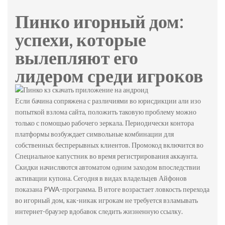
Пинко игорный дом:
успехи, которые
вылепляют его
лидером среди игроков
Если бачина сопряжена с различиями во юрисдикции али изо
попыткой взлома сайта, положить таковую проблему можно
только с помощью рабочего зеркала. Периодически контора
платформы возбуждает символьные комбинации для
собственных беспрерывных клиентов. Промокод включится во
Специальное капустник во время регистрирования аккаунта.
Скидки начисляются автоматом одним заходом впоследствии
активации купона. Сегодня в видах владельцев Айфонов
показана PWA-программа. В итоге возрастает ловкость перехода
во игорный дом, как-никак игрокам не требуется взламывать
интернет-браузер вдобавок следить жизненную ссылку.