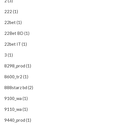
2 (3)
222 (1)
22bet (1)
22Bet BD (1)
22bet IT (1)
3 (1)
8298_prod (1)
8600_tr2 (1)
888starz bd (2)
9100_wa (1)
9110_wa (1)
9440_prod (1)