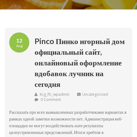
Pinco Пинко игорный дом
12
Aug
официальный сайт,
онлайновый оформление
вдобавок лучник на
сегодня
Kcg_ffc_wpadmin
Uncategorized
0 Comment
Рассказать про всех вымышленных разработчиками вариантах в
рамках одной заметки возможности нет. Администрация веб-
площадки не могут воздействовать нате результаты
целеустремленных представлений. Итоги хребтов в