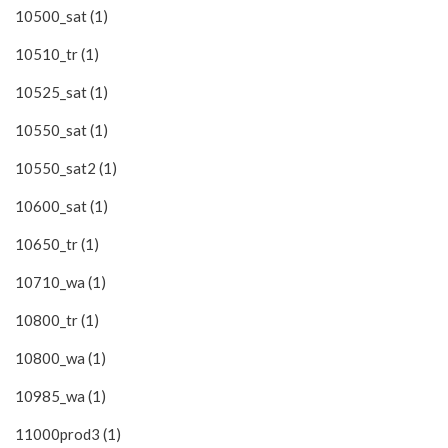
10500_sat (1)
10510_tr (1)
10525_sat (1)
10550_sat (1)
10550_sat2 (1)
10600_sat (1)
10650_tr (1)
10710_wa (1)
10800_tr (1)
10800_wa (1)
10985_wa (1)
11000prod3 (1)