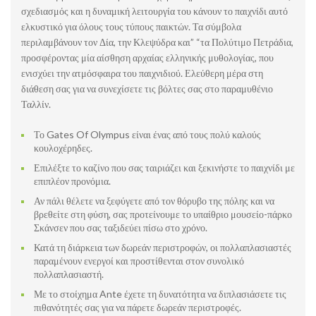
σχεδιασμός και η δυναμική λειτουργία του κάνουν το παιχνίδι αυτό
ελκυστικό για όλους τους τύπους παικτών. Τα σύμβολα
περιλαμβάνουν τον Δία, την Κλεψύδρα και” “τα Πολύτιμο Πετράδια,
προσφέροντας μία αίσθηση αρχαίας ελληνικής μυθολογίας, που
ενισχύει την ατμόσφαιρα του παιχνιδιού. Ελεύθερη μέρα στη
διάθεση σας για να συνεχίσετε τις βόλτες σας στο παραμυθένιο
Ταλλίν.
Το Gates Of Olympus είναι ένας από τους πολύ καλούς
κουλοχέρηδες.
Επιλέξτε το καζίνο που σας ταιριάζει και ξεκινήστε το παιχνίδι με
επιπλέον προνόμια.
Αν πάλι θέλετε να ξεφύγετε από τον θόρυβο της πόλης και να
βρεθείτε στη φύση, σας προτείνουμε το υπαίθριο μουσείο-πάρκο
Σκάνσεν που σας ταξιδεύει πίσω στο χρόνο.
Κατά τη διάρκεια των δωρεάν περιστροφών, οι πολλαπλασιαστές
παραμένουν ενεργοί και προστίθενται στον συνολικό
πολλαπλασιαστή.
Με το στοίχημα Ante έχετε τη δυνατότητα να διπλασιάσετε τις
πιθανότητές σας για να πάρετε δωρεάν περιστροφές.