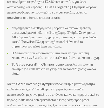
και ποντάρετε στην Αρχαία Ελλάδα και στον Δία, για ώρες
διασκέδασης και κέρδους. Η Gates regarding Olympus δωρεάν
περιστροφές προκύπτουν από τα scatter του Δία, ώστε να
συνεχίσετε στο bonus characteristic.
Στη σημερινή ελεύθερη μέρα μπορείτε να ανακαλύψετε τη
μεσαιωνική παλιά πόλη της Στοκχόλμης (Γκάμλα Σταν) με τα
λιθόστρωτα δρομάκια, τις γραφικές πλατείες, και τα γουστόζικα
καφέ.” “[newline]Όλη η περιοχή αποτελεί ένα από τα
σημαντικότερα αξιοθέατα της πόλης.
Η λειτουργία του κεραυνού του Δία είναι ενισχυμένη στη
λειτουργία των δωρεάν περιστροφών, αφού είναι πολύ πιο συχνή.
Το Gates regarding Olympus demo αποτελεί την ιδανική
ευκαιρία για κάθε παίκτη να γνωρίσει το παιχνίδι χωρίς κανένα
ρίσκο.
Με το Gates involving Olympus να έχει υψηλή μεταβλητότητα,
καλό είναι να έχετε” “περιθώριο για μερικές εκατοντάδες
περιστροφές, μέχρι να μπείτε σε μπόνους και να κυνηγήσετε εκεί το
κέρδος. Κάθε φορά που εμφανίζεται ο Θεός Δίας, προσφέρει
πολλαπλασιαστές στις νίκες σας, ξεκινώντας από x2 και φτάνοντας