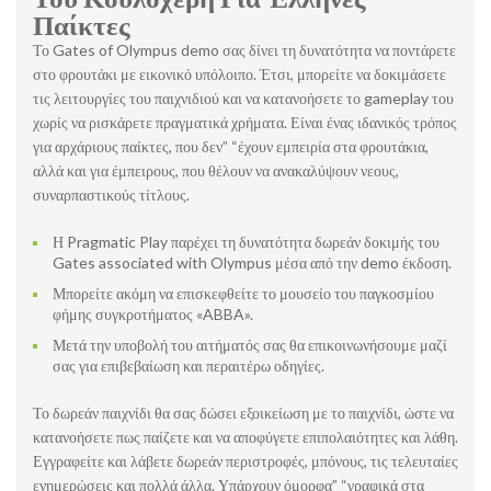
Παίκτες
Το Gates of Olympus demo σας δίνει τη δυνατότητα να ποντάρετε
στο φρουτάκι με εικονικό υπόλοιπο. Έτσι, μπορείτε να δοκιμάσετε
τις λειτουργίες του παιχνιδιού και να κατανοήσετε το gameplay του
χωρίς να ρισκάρετε πραγματικά χρήματα. Είναι ένας ιδανικός τρόπος
για αρχάριους παίκτες, που δεν” “έχουν εμπειρία στα φρουτάκια,
αλλά και για έμπειρους, που θέλουν να ανακαλύψουν νεους,
συναρπαστικούς τίτλους.
Η Pragmatic Play παρέχει τη δυνατότητα δωρεάν δοκιμής του
Gates associated with Olympus μέσα από την demo έκδοση.
Μπορείτε ακόμη να επισκεφθείτε το μουσείο του παγκοσμίου
φήμης συγκροτήματος «ABBA».
Μετά την υποβολή του αιτήματός σας θα επικοινωνήσουμε μαζί
σας για επιβεβαίωση και περαιτέρω οδηγίες.
Το δωρεάν παιχνίδι θα σας δώσει εξοικείωση με το παιχνίδι, ώστε να
κατανοήσετε πως παίζετε και να αποφύγετε επιπολαιότητες και λάθη.
Εγγραφείτε και λάβετε δωρεάν περιστροφές, μπόνους, τις τελευταίες
ενημερώσεις και πολλά άλλα. Υπάρχουν όμορφα” “γραφικά στα