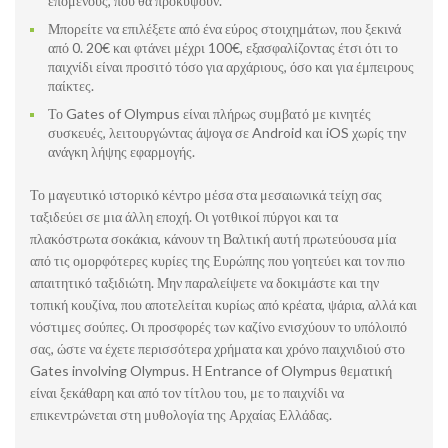
επόμενους, που θα προκύψουν.
Μπορείτε να επιλέξετε από ένα εύρος στοιχημάτων, που ξεκινά
από 0. 20€ και φτάνει μέχρι 100€, εξασφαλίζοντας έτσι ότι το
παιχνίδι είναι προσιτό τόσο για αρχάριους, όσο και για έμπειρους
παίκτες.
Το Gates of Olympus είναι πλήρως συμβατό με κινητές
συσκευές, λειτουργώντας άψογα σε Android και iOS χωρίς την
ανάγκη λήψης εφαρμογής.
Το μαγευτικό ιστορικό κέντρο μέσα στα μεσαιωνικά τείχη σας
ταξιδεύει σε μια άλλη εποχή. Οι γοτθικοί πύργοι και τα
πλακόστρωτα σοκάκια, κάνουν τη Βαλτική αυτή πρωτεύουσα μία
από τις ομορφότερες κυρίες της Ευρώπης που γοητεύει και τον πιο
απαιτητικό ταξιδιώτη. Μην παραλείψετε να δοκιμάστε και την
τοπική κουζίνα, που αποτελείται κυρίως από κρέατα, ψάρια, αλλά και
νόστιμες σούπες. Οι προσφορές των καζίνο ενισχύουν το υπόλοιπό
σας, ώστε να έχετε περισσότερα χρήματα και χρόνο παιχνιδιού στο
Gates involving Olympus. Η Entrance of Olympus θεματική
είναι ξεκάθαρη και από τον τίτλου του, με το παιχνίδι να
επικεντρώνεται στη μυθολογία της Αρχαίας Ελλάδας.