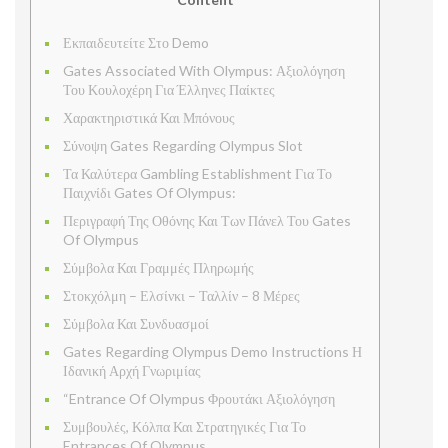
Εκπαιδευτείτε Στο Demo
Gates Associated With Olympus: Αξιολόγηση
Του Κουλοχέρη Για Έλληνες Παίκτες
Χαρακτηριστικά Και Μπόνους
Σύνοψη Gates Regarding Olympus Slot
Τα Καλύτερα Gambling Establishment Για Το
Παιχνίδι Gates Of Olympus:
Περιγραφή Της Οθόνης Και Των Πάνελ Του Gates
Of Olympus
Σύμβολα Και Γραμμές Πληρωμής
Στοκχόλμη – Ελσίνκι – Ταλλίν – 8 Μέρες
Σύμβολα Και Συνδυασμοί
Gates Regarding Olympus Demo Instructions Η
Ιδανική Αρχή Γνωριμίας
“Entrance Of Olympus Φρουτάκι Αξιολόγηση
Συμβουλές, Κόλπα Και Στρατηγικές Για Το
Entrances Of Olympus