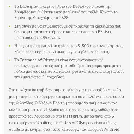
Το Βάσα ήταν πολεμικό πλοίο του Βασιλικού στόλου της
Σουηδίας και βυθίστηκε στο παρθενικό του ταξίδι έξω από το
λιμάνι της Στοκχόλμης το 1628.
Στη συνέχεια θα επιβιβαστούμε σε πλοίο για τη κρουαζιέρα που
θα μας μεταφέρει στο όμορφο και πρωτοποριακό Ελσίνκι,
πρωτεύουσα της Φιλανδίας.
Η μέγιστη νίκη μπορεί να φτάσει τα x5. 500 του πονταρίσματος,
κάτι που προσφέρει την ευκαιρία για μεγάλες αποδόσεις.
Το Entrance of Olympus είναι ένας συναρπαστικός
κουλοχέρης, που εκτός από μία μυθική ατμόσφαιρα, προσφέρει
πολλά μπόνους και ειδικά χαρακτηριστικά, τα οποία απογειώνουν
την εμπειρία του” “παιχνιδιού.
Στη συνέχεια θα επιβιβαστούμε σε πλοίο για τη κρουαζιέρα που θα
μας μεταφέρει στο όμορφο και πρωτοποριακό Ελσίνκι, πρωτεύουσα
της Φιλανδίας. Ο Ντάρκο Πέριτς, μπορούμε να πούμε πως έκανε
καλή διαφήμιση στην Ελλάδα και στους τόπους της, καθώς στον
προσωπκό του λογαριασμό στο Instagram, μετρά πάνω από 5
εκαττομύρια ακόλουθους. Το Gates of Olympus είναι πλήρως
συμβατό με κινητές συσκευές, λειτουργώντας άψογα σε Android