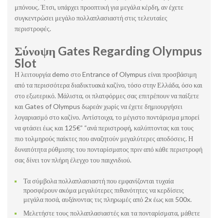
μπόνους. Έτσι, υπάρχει προοπτική για μεγάλα κέρδη, αν έχετε
συγκεντρώσει μεγάλο πολλαπλασιαστή στις τελευταίες
περιστροφές.
Σύνοψη Gates Regarding Olympus
Slot
Η λειτουργία demo στο Entrance of Olympus είναι προσβάσιμη
από τα περισσότερα διαδικτυακά καζίνο, τόσο στην Ελλάδα, όσο και
στο εξωτερικό. Μάλιστα, οι πλατφόρμες σας επιτρέπουν να παίξετε
και Gates of Olympus δωρεάν χωρίς να έχετε δημιουργήσει
λογαριασμό στο καζίνο. Αντίστοιχα, το μέγιστο ποντάρισμα μπορεί
να φτάσει έως και 125€” “ανά περιστροφή, καλύπτοντας και τους
πιο τολμηρούς παίκτες που αναζητούν μεγαλύτερες αποδόσεις. Η
δυνατότητα ρύθμισης του πονταρίσματος πριν από κάθε περιστροφή
σας δίνει τον πλήρη έλεγχο του παιχνιδιού.
Τα σύμβολα πολλαπλασιαστή που εμφανίζονται τυχαία
προσφέρουν ακόμα μεγαλύτερες πιθανότητες να κερδίσεις
μεγάλα ποσά, αυξάνοντας τις πληρωμές από 2x έως και 500x.
Μελετήστε τους πολλαπλασιαστές και τα πονταρίσματα, μάθετε