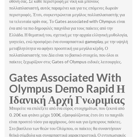
οθόνη σας. Σε κάθε περιστροφή με νίκη και μπόνους
πολλαπλασιαστή, αυτός παραμένει και για τις επόμενες δωρεάν
περιστροφές. Έτσι, συγκεντρώνεται μεγάλος πολλαπλασιαστής για
τα τελευταία spin σας. Το Gates associated with Olympus είναι
ένα από τα πιο δημοφιλές παιχνίδια για τους παίκτες από την
Ελλάδα. Η θεματική του, σχετική με την αρχαία ελληνική μυθολογία,
γοητεύει, ενώ προσφέρει ένα συναρπαστικό gameplay, με την υψηλή
μεταβλητότητα να αφήνει προοπτική για μεγάλα κέρδη. Ο
πολλαπλασιαστής του Δία είναι το βασικό στοιχείο, που όλοι οι
παίκτες ξεχωρίζουν στις Gates of Olympus ειδικές λειτουργίες.
Gates Associated With
Olympus Demo Rapid Η
Ιδανική Αρχή Γνωριμίας
Μπορείτε να επιλέξετε από ένα εύρος στοιχημάτων, που ξεκινά από
0. 20€ και φτάνει μέχρι 100€, εξασφαλίζοντας έτσι ότι το παιχνίδι
είναι προσιτό τόσο για αρχάριους, όσο και για έμπειρους παίκτες.
Στο βασίλειο των θεών του Ολύμπου, οι παίκτες θα συναντήσουν
θεϊκά σύμβολα και συναρπαστικά χαρακτηριστικά. Ο εντυπωσιακός