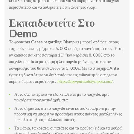
κεφάλαιό σας σε μικρότερα ποσά για να παραμείνετε στο παιχνίδι
περισσότερο και να αυξήσετε τις πιθανότητες νίκης.
Εκπαιδευτείτε Στο
Demo
Το φρουτάκι Gates regarding Olympus μπορεί να δώσει στους
τυχερούς παίκτες μέχρι και 5. 000 φορές το ποντάρισμά τους. Έτσι,
αν κάποιος παίκτης ποντάρει 1€” “και κερδίσει 8. 000€ από το
παιχνίδι σε μία περιστροφή ή λειτουργία μπόνους, τότε στον
λογαριασμό του θα πιστωθούν τα 5. 000€. Με το στοίχημα Ante
έχετε τη δυνατότητα να διπλασιάσετε τις πιθανότητές σας για να
πάρετε δωρεάν περιστροφές
https://app-gatesofolympus.com/
.
Αυτό σας επιτρέπει να εξοικειωθείτε με το παιχνίδι, πριν
ποντάρετε πραγματικά χρήματα.
Αυτό σημαίνει, ότι το παιχνίδι είναι κατασκευασμένο με την
προοπτική να μπορεί να προσφέρει στους παίκτες μεγάλες νίκες
με πολύ υψηλούς πολλαπλασιαστές.
Τα ψάρια, τα κρέατα, οι πατάτες και τα φρούτα (ειδικά τα μούρα)
είναι οι βασικές πρώτες ύλες για μια συνταγή σε αυτή τη χώρα.