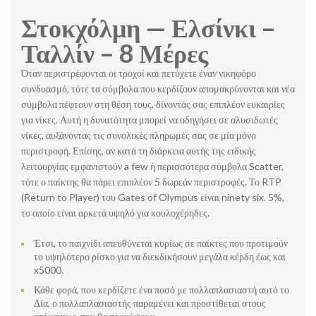
Στοκχόλμη — Ελσίνκι –
Ταλλίν – 8 Μέρες
Όταν περιστρέφονται οι τροχοί και πετύχετε έναν νικηφόρο
συνδυασμό, τότε τα σύμβολα που κερδίζουν απομακρύνονται και νέα
σύμβολα πέφτουν στη θέση τους, δίνοντάς σας επιπλέον ευκαιρίες
για νίκες. Αυτή η δυνατότητα μπορεί να οδηγήσει σε αλυσιδωτές
νίκες, αυξάνοντας τις συνολικές πληρωμές σας σε μία μόνο
περιστροφή. Επίσης, αν κατά τη διάρκεια αυτής της ειδικής
λειτουργίας εμφανιστούν a few ή περισσότερα σύμβολα Scatter,
τότε ο παίκτης θα πάρει επιπλέον 5 δωρεάν περιστροφές. Το RTP
(Return to Player) του Gates of Olympus είναι ninety six. 5%,
το οποίο είναι αρκετά υψηλό για κουλοχέρηδες.
Έτσι, το παιχνίδι απευθύνεται κυρίως σε παίκτες που προτιμούν
το υψηλότερο ρίσκο για να διεκδικήσουν μεγάλα κέρδη έως και
x5000.
Κάθε φορά, που κερδίζετε ένα ποσό με πολλαπλασιαστή αυτό το
Δία, ο πολλαπλασιαστής παραμένει και προστίθεται στους