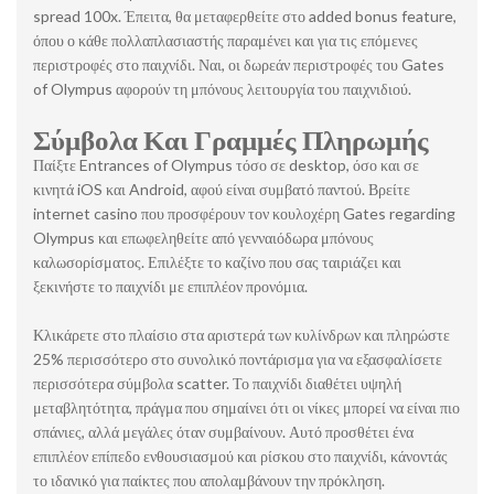
spread 100x. Έπειτα, θα μεταφερθείτε στο added bonus feature,
όπου ο κάθε πολλαπλασιαστής παραμένει και για τις επόμενες
περιστροφές στο παιχνίδι. Ναι, οι δωρεάν περιστροφές του Gates
of Olympus αφορούν τη μπόνους λειτουργία του παιχνιδιού.
Σύμβολα Και Γραμμές Πληρωμής
Παίξτε Entrances of Olympus τόσο σε desktop, όσο και σε
κινητά iOS και Android, αφού είναι συμβατό παντού. Βρείτε
internet casino που προσφέρουν τον κουλοχέρη Gates regarding
Olympus και επωφεληθείτε από γενναιόδωρα μπόνους
καλωσορίσματος. Επιλέξτε το καζίνο που σας ταιριάζει και
ξεκινήστε το παιχνίδι με επιπλέον προνόμια.
Κλικάρετε στο πλαίσιο στα αριστερά των κυλίνδρων και πληρώστε
25% περισσότερο στο συνολικό ποντάρισμα για να εξασφαλίσετε
περισσότερα σύμβολα scatter. Το παιχνίδι διαθέτει υψηλή
μεταβλητότητα, πράγμα που σημαίνει ότι οι νίκες μπορεί να είναι πιο
σπάνιες, αλλά μεγάλες όταν συμβαίνουν. Αυτό προσθέτει ένα
επιπλέον επίπεδο ενθουσιασμού και ρίσκου στο παιχνίδι, κάνοντάς
το ιδανικό για παίκτες που απολαμβάνουν την πρόκληση.