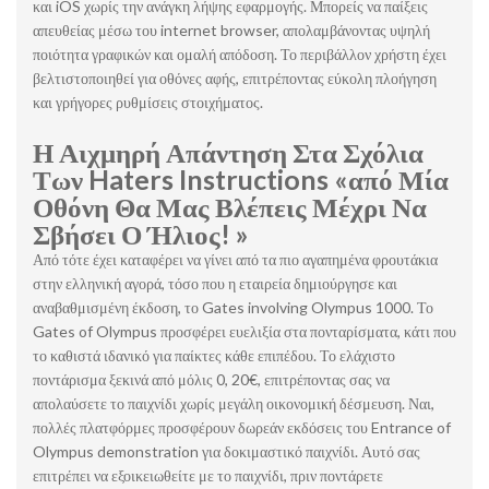
και iOS χωρίς την ανάγκη λήψης εφαρμογής. Μπορείς να παίξεις
απευθείας μέσω του internet browser, απολαμβάνοντας υψηλή
ποιότητα γραφικών και ομαλή απόδοση. Το περιβάλλον χρήστη έχει
βελτιστοποιηθεί για οθόνες αφής, επιτρέποντας εύκολη πλοήγηση
και γρήγορες ρυθμίσεις στοιχήματος.
Η Αιχμηρή Απάντηση Στα Σχόλια
Των Haters Instructions «από Μία
Οθόνη Θα Μας Βλέπεις Μέχρι Να
Σβήσει Ο Ήλιος! »
Από τότε έχει καταφέρει να γίνει από τα πιο αγαπημένα φρουτάκια
στην ελληνική αγορά, τόσο που η εταιρεία δημιούργησε και
αναβαθμισμένη έκδοση, το Gates involving Olympus 1000. Το
Gates of Olympus προσφέρει ευελιξία στα πονταρίσματα, κάτι που
το καθιστά ιδανικό για παίκτες κάθε επιπέδου. Το ελάχιστο
ποντάρισμα ξεκινά από μόλις 0, 20€, επιτρέποντας σας να
απολαύσετε το παιχνίδι χωρίς μεγάλη οικονομική δέσμευση. Ναι,
πολλές πλατφόρμες προσφέρουν δωρεάν εκδόσεις του Entrance of
Olympus demonstration για δοκιμαστικό παιχνίδι. Αυτό σας
επιτρέπει να εξοικειωθείτε με το παιχνίδι, πριν ποντάρετε