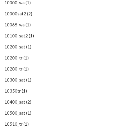
10000_wa (1)
10000sat2 (2)
10065_wa (1)
10100_sat2 (1)
10200_sat (1)
10200_tr (1)
10280_tr (1)
10300_sat (1)
10350tr (1)
10400_sat (2)
10500_sat (1)
10510_tr (1)