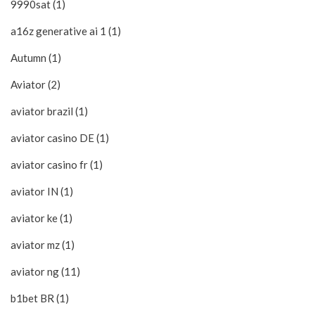
9990sat (1)
a16z generative ai 1 (1)
Autumn (1)
Aviator (2)
aviator brazil (1)
aviator casino DE (1)
aviator casino fr (1)
aviator IN (1)
aviator ke (1)
aviator mz (1)
aviator ng (11)
b1bet BR (1)