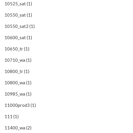
10525_sat (1)
10550_sat (1)
10550_sat2 (1)
10600_sat (1)
10650_tr (1)
10710_wa (1)
10800_tr (1)
10800_wa (1)
10985_wa (1)
11000prod3 (1)
111 (1)
11400_wa (2)