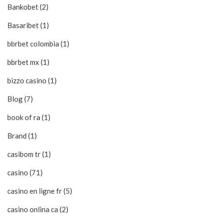
Bankobet (2)
Basaribet (1)
bbrbet colombia (1)
bbrbet mx (1)
bizzo casino (1)
Blog (7)
book of ra (1)
Brand (1)
casibom tr (1)
casino (71)
casino en ligne fr (5)
casino onlina ca (2)