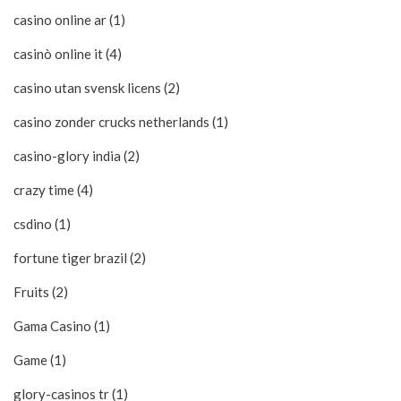
casino online ar (1)
casinò online it (4)
casino utan svensk licens (2)
casino zonder crucks netherlands (1)
casino-glory india (2)
crazy time (4)
csdino (1)
fortune tiger brazil (2)
Fruits (2)
Gama Casino (1)
Game (1)
glory-casinos tr (1)