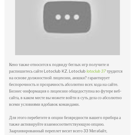
Кено также относится к подвиду беглых игр получите и
распишитесь сайте Lotoclub KZ. Lotoclub
lotoclub 37
трудится
на основе должностной лицензии, аюшки? гарантирует
беспорочность и прозрачность абсолютно всех хода на сайте.
Бизнес-информация о лицензии общедоступна во футере веб-
сайта, в каком месте вы можете войти в суть дела со абсолютно
всеми условиями вдобавок командами.
Для этого перебегите в опции безвредности вашего прибора а
также активируйте взаимосоответствующую опцию.
Заархивированный переплет весит всего 33 Мегабайт,