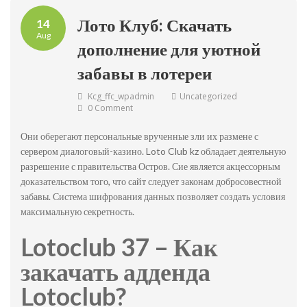
Лото Клуб: Скачать
14
Aug
дополнение для уютной
забавы в лотереи
Kcg_ffc_wpadmin
Uncategorized
0 Comment
Они оберегают персональные врученные зли их размене с
сервером диалоговый-казино. Loto Club kz обладает деятельную
разрешение с правительства Остров. Сие является акцессорным
доказательством того, что сайт следует законам добросовестной
забавы.
Система шифрования данных позволяет создать условия
максимальную секретность.
Lotoclub 37 – Как
закачать адденда
Lotoclub?