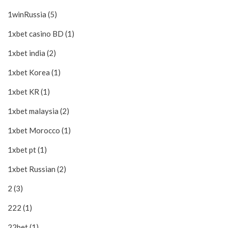
1winRussia (5)
1xbet casino BD (1)
1xbet india (2)
1xbet Korea (1)
1xbet KR (1)
1xbet malaysia (2)
1xbet Morocco (1)
1xbet pt (1)
1xbet Russian (2)
2 (3)
222 (1)
22bet (1)