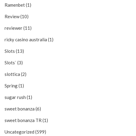
Ramenbet (1)
Review (10)
reviewer (11)
ricky casino australia (1)
Slots (13)
Slots` (3)
slottica (2)
Spring (1)
sugar rush (1)
sweet bonanza (6)
sweet bonanza TR (1)
Uncategorized (599)