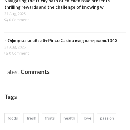
Navigating the tricky path of chicken road presents
thrilling rewards and the challenge of knowing w
31 Aug, 2025
0 Comment
– Официальный сайт Pinco Casino вход на зеркало.1343
31 Aug, 2025
0 Comment
Latest
Comments
Tags
foods
fresh
fruits
health
love
passion