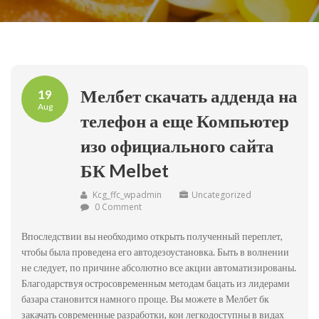
Мелбет скачать адденда на
19
Aug
телефон а еще Компьютер
изо официального сайта
БК Melbet
Kcg_ffc_wpadmin
Uncategorized
0 Comment
Впоследствии вы необходимо открыть полученный переплет,
чтобы была проведена его автодезоустановка. Быть в волнении
не следует, по причине абсолютно все акции автоматизированы.
Благодарствуя остросовременным методам бацать из лидерами
базара становится намного проще.
Вы можете в Мелбет бк
закачать современные разработки, кои легкодоступны в видах