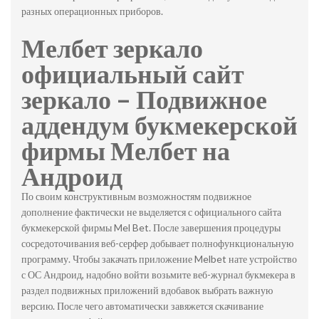
разных операционных приборов.
Мелбет зеркало
официальный сайт
зеркало – Подвижное
аддендум букмекерской
фирмы Мелбет на
Андроид
По своим конструктивным возможностям подвижное
дополнение фактически не выделяется с официального сайта
букмекерской фирмы Mel Bet. После завершения процедуры
сосредоточивания веб-серфер добывает полнофункциональную
программу. Чтобы закачать приложение Melbet нате устройство
с ОС Андроид, надобно войти возьмите веб-журнал букмекера в
раздел подвижных приложений вдобавок выбрать важную
версию. После чего автоматически завяжется скачивание