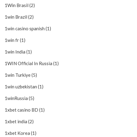
1Win Brasil (2)
1win Brazil (2)
1win casino spanish (1)
1win fr (1)
1win India (1)
1WIN Official In Russia (1)
1win Turkiye (5)
1win uzbekistan (1)
1winRussia (5)
1xbet casino BD (1)
1xbet india (2)
1xbet Korea (1)