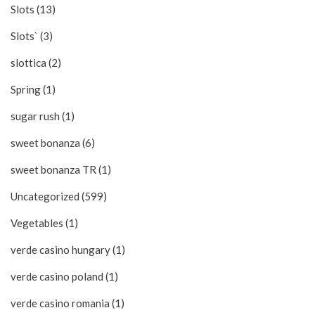
Slots (13)
Slots` (3)
slottica (2)
Spring (1)
sugar rush (1)
sweet bonanza (6)
sweet bonanza TR (1)
Uncategorized (599)
Vegetables (1)
verde casino hungary (1)
verde casino poland (1)
verde casino romania (1)