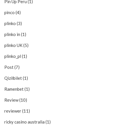
Pin Up Peru (1)
pinco (4)
plinko (3)
plinko in (1)
plinko UK (5)
plinko_pl (1)
Post (7)
Qizilbilet (1)
Ramenbet (1)
Review (10)
reviewer (11)
ricky casino australia (1)