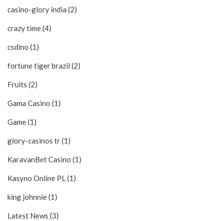
casino-glory india (2)
crazy time (4)
csdino (1)
fortune tiger brazil (2)
Fruits (2)
Gama Casino (1)
Game (1)
glory-casinos tr (1)
KaravanBet Casino (1)
Kasyno Online PL (1)
king johnnie (1)
Latest News (3)