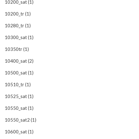
10200_sat (1)
10200_tr (1)
10280_tr (1)
10300_sat (1)
10350tr (1)
10400_sat (2)
10500_sat (1)
10510_tr (1)
10525_sat (1)
10550_sat (1)
10550_sat2 (1)
10600_sat (1)