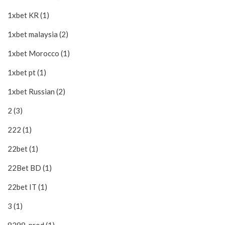
1xbet KR (1)
1xbet malaysia (2)
1xbet Morocco (1)
1xbet pt (1)
1xbet Russian (2)
2 (3)
222 (1)
22bet (1)
22Bet BD (1)
22bet IT (1)
3 (1)
8298_prod (1)