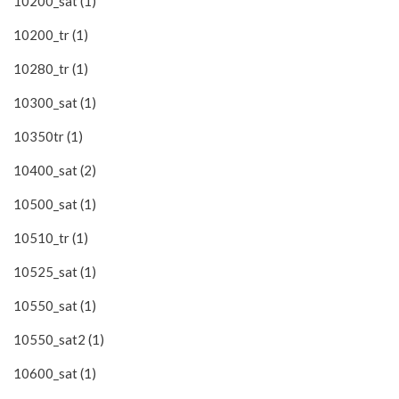
10200_sat (1)
10200_tr (1)
10280_tr (1)
10300_sat (1)
10350tr (1)
10400_sat (2)
10500_sat (1)
10510_tr (1)
10525_sat (1)
10550_sat (1)
10550_sat2 (1)
10600_sat (1)