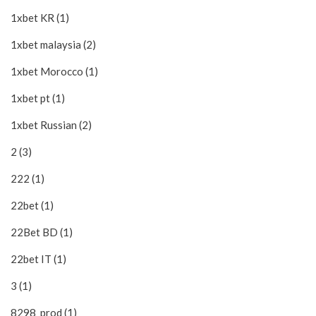
1xbet KR (1)
1xbet malaysia (2)
1xbet Morocco (1)
1xbet pt (1)
1xbet Russian (2)
2 (3)
222 (1)
22bet (1)
22Bet BD (1)
22bet IT (1)
3 (1)
8298_prod (1)